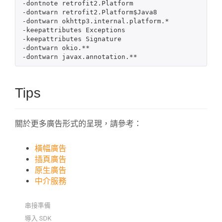
-dontnote retrofit2.Platform

-dontwarn retrofit2.Platform$Java8

-dontwarn okhttp3.internal.platform.*

-keepattributes Exceptions

-keepattributes Signature

-dontwarn okio.**

Tips
關於更多廣告形式的呈現，請參考：
橫幅廣告
插頁廣告
原生廣告
中介服務
串接準備
導入 SDK