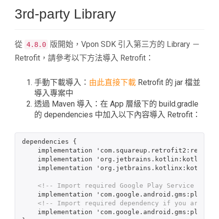
3rd-party Library
從
版開始，Vpon SDK 引入第三方的 Library －
4.8.0
Retrofit，請參考以下方法導入 Retrofit：
手動下載導入：
由此直接下載
Retrofit 的 jar 檔並
導入專案中
透過 Maven 導入：在 App 層級下的 build.gradle
的 dependencies 中加入以下內容導入 Retrofit：
dependencies {

    implementation 'com.squareup.retrofit2:retrofit:2.6.2'

    implementation 'org.jetbrains.kotlin:kotlin-stdlib:1.6.21'

    implementation 'org.jetbrains.kotlinx:kotlinx-coroutines-android:1.6.4'

<!-- Import required Google Play Service -->
    implementation 'com.google.android.gms:play-services-ads-identifier:17.0.0'

<!-- Import required dependency if you are usi
    implementation 'com.google.android.gms:play-services-appset:16.0.0'
