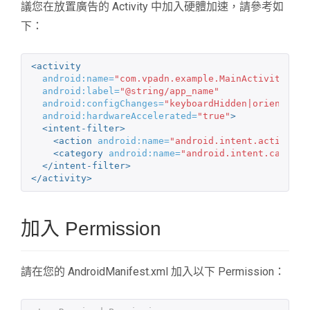
議您在放置廣告的 Activity 中加入硬體加速，請參考如
下：
<activity
android:name=
"com.vpadn.example.MainActivity"
android:label=
"@string/app_name"
android:configChanges=
"keyboardHidden|orientatio
android:hardwareAccelerated=
"true"
>
<intent-filter>
<action
android:name=
"android.intent.action.MA
<category
android:name=
"android.intent.categor
</intent-filter>
</activity>
加入 Permission
請在您的 AndroidManifest.xml 加入以下 Permission：