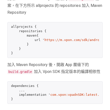
案，在下方所示 allprojects 的 repositories 加入 Maven
Repository
allprojects
{
repositories
{
maven
{
url
'
https://m.vpon.com/sdk/android/ma
}
}
}
加入 Maven Repository 後，開啟 App 層級下的
加入 Vpon SDK 指定版本的編譯相依性
build.gradle
dependencies
{
...
implementation
'
com.vpon:vpadnSDK:latest.relea
}