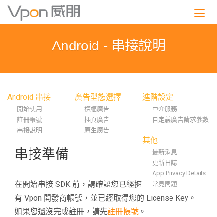
S
k
i
p
Android - 串接說明
t
o
m
a
i
Android 串接
廣告型態選擇
進階設定
n
開始使用
橫幅廣告
中介服務
c
註冊帳號
插頁廣告
自定義廣告請求參數
o
串接說明
原生廣告
n
其他
t
串接準備
最新消息
e
更新日誌
n
App Privacy Details
t
在開始串接 SDK 前，請確認您已經擁
常見問題
有 Vpon 開發商帳號，並已經取得您的 License Key。
如果您還沒完成註冊，請先
註冊帳號
。