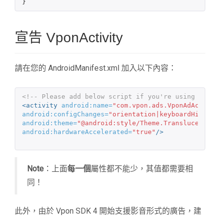
宣告 VponActivity
請在您的 AndroidManifest.xml 加入以下內容：
<!-- Please add below script if you're using SDK v
<activity
android:name=
"com.vpon.ads.VponAdActivit
android:configChanges=
"orientation|keyboardHidden|
android:theme=
"@android:style/Theme.Translucent"
android:hardwareAccelerated=
"true"
/>
Note
：上面
每一個
屬性都不能少，其值都需要相
同！
此外，由於 Vpon SDK 4 開始支援影音形式的廣告，建