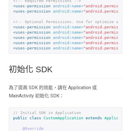
<!-- Required Permissions -->
<uses-permission
android:name=
"android.permission.
<uses-permission
android:name=
"android.permission.
<!-- Optional Permissions. Use for optimize ad per
<uses-permission
android:name=
"android.permission.
<uses-permission
android:name=
"android.permission.
<uses-permission
android:name=
"android.permission.
<uses-permission
android:name=
"android.permission.
<uses-permission
android:name=
"android.permission.
初始化 SDK
為了提高 SDK 的效能，請在 Application 或
MainActivity 初始化 SDK：
// Initial SDK in Application
public
class
CustomApplication
extends
Application
@Override