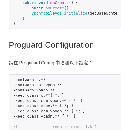
public
void
onCreate
()
{
super
.
onCreate
();
VponMobileAds
.
initialize
(
getBaseContext
())
}
}
Proguard Configuration
請在 Proguuard Config 中增加以下設定：
-dontwarn c.**

-dontwarn com.vpon.**

-dontwarn vpadn.**

-keep class c.**{ *; }

-keep class com.vpon.** { *; }

-keep class vpon.** { *; }

-keep class com.vpadn.** { *; }

-keep class vpadn.** { *; }

<!-- ----------- require since 4.8.0 --------- -->