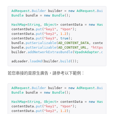
AdRequest
.
Builder
builder
=
new
AdRequest
.
Builder
(
Bundle
bundle
=
new
Bundle
();
HashMap
<
String
,
Object
>
contentData
=
new
HashMap
<
contentData
.
put
(
"key1"
,
"Vpon"
);
contentData
.
put
(
"key2"
,
1.2
);
contentData
.
put
(
"key3"
,
true
);
bundle
.
putSerializable
(
AD_CONTENT_DATA
,
contentDat
bundle
.
putSerializable
(
AD_CONTENT_URL
,
"https://ww
builder
.
addNetworkExtrasBundle
(
VpadnAdapter
.
class
,
adLoader
.
loadAd
(
builder
.
build
());
若您串接的是原生廣告，請參考以下範例：
AdRequest
.
Builder
builder
=
new
AdRequest
.
Builder
(
Bundle
bundle
=
new
Bundle
();
HashMap
<
String
,
Object
>
contentData
=
new
HashMap
<
contentData
.
put
(
"key1"
,
"Vpon"
);
contentData
.
put
(
"key2"
,
1.2
);