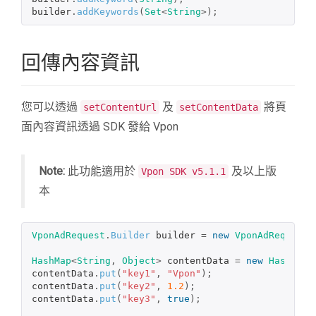
builder
.
addKeywords
(
Set
<
String
>);
回傳內容資訊
您可以透過
及
將頁
setContentUrl
setContentData
面內容資訊透過 SDK 發給 Vpon
Note:
此功能適用於
及以上版
Vpon SDK v5.1.1
本
VponAdRequest
.
Builder
builder
=
new
VponAdRequest
.
HashMap
<
String
,
Object
>
contentData
=
new
HashMap
<
contentData
.
put
(
"key1"
,
"Vpon"
);
contentData
.
put
(
"key2"
,
1.2
);
contentData
.
put
(
"key3"
,
true
);