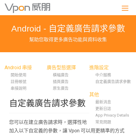
S
k
i
p
Android - 自定義廣告請求參數
t
o
幫助您取得更多廣告功能與資料收集
m
a
i
n
Android 串接
廣告型態選擇
進階設定
c
開始使用
橫幅廣告
中介服務
o
註冊帳號
插頁廣告
自定義廣告請求參數
n
串接說明
原生廣告
t
其他
e
自定義廣告請求參數
最新消息
n
更新日誌
t
App Privacy Details
您可以在建立廣告請求時，選擇性地
常見問題
加入以下自定義的參數，讓 Vpon 可以用更精準的方式