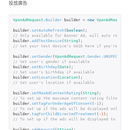
投放廣告
VponAdRequest
.
Builder
builder
=
new
VponAdRequest
.
builder
.
setAutoRefresh
(
boolean
);
// Only available for Banner Ad, will auto refresh
builder
.
addTestDevice
(
String
);
// Set your test device's GAID here if you're tryi
builder
.
setGender
(
VponAdRequest
.
Gender
.
UNSPECIFIED
// Set user's gender if available
builder
.
setBirthday
(
Date
);
// Set user's birthday if available
builder
.
setLocation
(
Location
);
// Set user's location if available
builder
.
setMaxAdContentRating
(
String
);
// To set up the maximum content rating filter
builder
.
setTagForUnderAgeOfConsent
(-
1
);
// To set up if the ads will be displayed only to 
builder
.
tagForChildDirectedTreatment
(-
1
);
// To set up if the ads will be displayed to child
builder
.
addKeyword
(
String
);