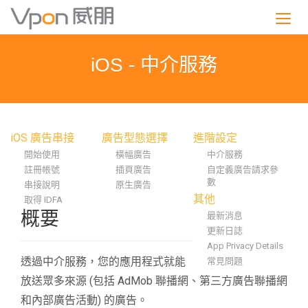
S
k
i
p
iOS - 中介服務
t
o
m
a
i
iOS 廣告串接
廣告型態選擇
進階設定
n
開始使用
橫幅廣告
中介服務
c
註冊帳號
插頁廣告
自定義廣告請求參
o
數
串接說明
原生廣告
n
其他
取得 IDFA
t
概要
最新消息
e
更新日誌
n
App Privacy Details
t
透過中介服務，您的應用程式就能
常見問題
放送眾多來源 (包括 AdMob 聯播網、第三方廣告聯播網
和內部廣告活動) 的廣告。